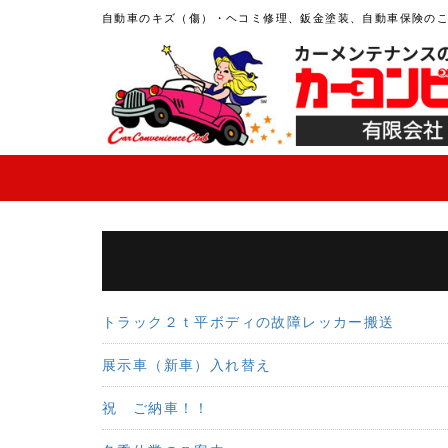
自動車のキズ（傷）・ヘコミ修理、鈑金塗装、自動車保険の
トラック２ｔ平ボディの故障レッカー搬送
展示車（新車）入れ替え
祝 ご納車！！