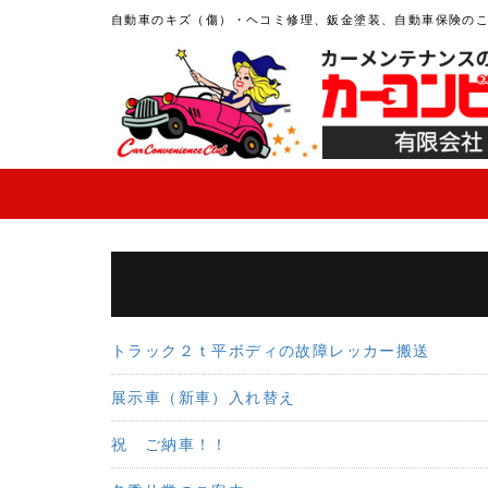
自動車のキズ（傷）・ヘコミ修理、鈑金塗装、自動車保険の
トラック２ｔ平ボディの故障レッカー搬送
展示車（新車）入れ替え
祝 ご納車！！